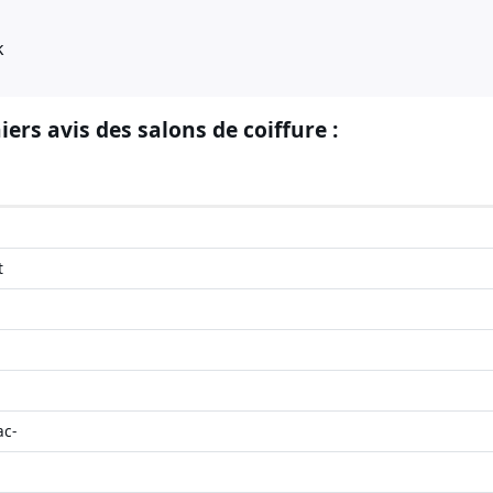
k
iers avis des salons de coiffure :
t
ac-