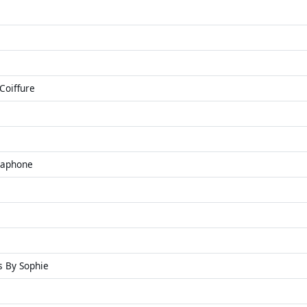
Coiffure
taphone
fs By Sophie