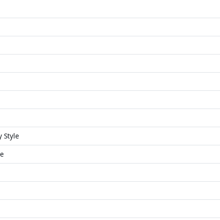
 Style
re