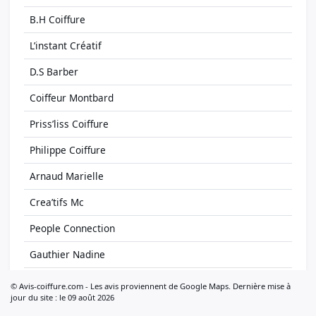
B.H Coiffure
L’instant Créatif
D.S Barber
Coiffeur Montbard
Priss’liss Coiffure
Philippe Coiffure
Arnaud Marielle
Crea’tifs Mc
People Connection
Gauthier Nadine
Dany.S
© Avis-coiffure.com - Les avis proviennent de Google Maps. Dernière mise à
jour du site : le 09 août 2026
Art Et Coiffure Marque