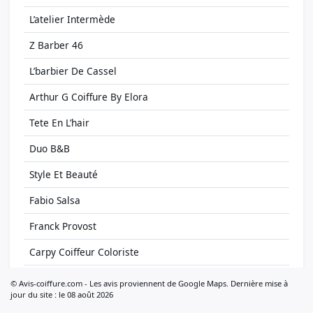
L’atelier Intermède
Z Barber 46
L’barbier De Cassel
Arthur G Coiffure By Elora
Tete En L’hair
Duo B&B
Style Et Beauté
Fabio Salsa
Franck Provost
Carpy Coiffeur Coloriste
Beauty By Audrey
© Avis-coiffure.com - Les avis proviennent de Google Maps. Dernière mise à
jour du site : le 08 août 2026